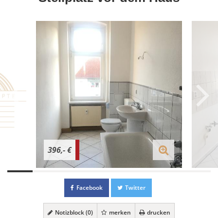
396,- €
Facebook
Twitter
Notizblock (
0
)
merken
drucken