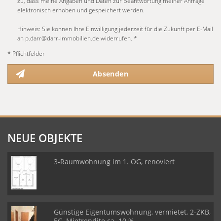
zu, dass meine Angaben und Daten zur Beantwortung meiner Anfrage
elektronisch erhoben und gespeichert werden.
Hinweis: Sie können Ihre Einwilligung jederzeit für die Zukunft per E-Mail
an p.darr@darr-immobilien.de widerrufen. *
* Pflichtfelder
Absenden
NEUE OBJEKTE
3-Raumwohnung im 1. OG, renoviert
Günstige Eigentumswohnung, vermietet, 2-ZKB,
EG, Mietrendite ca. 10 %