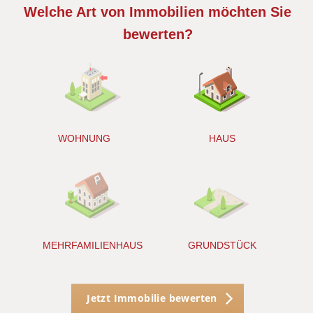
Welche Art von Immobilien möchten Sie
S
A
bewerten?
W
<
WOHNUNG
HAUS
g
MEHRFAMILIENHAUS
GRUNDSTÜCK
Jetzt Immobilie bewerten