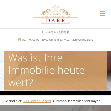
+49 03441-5307343
Mo. - Fr. 09.00 - 19.00 Uhr und Sa. + So. nach Vereinbarung
Was ist Ihre
Immobilie heute
wert?
Sie sind hier:
SEO Seiten für Zeitz
Immobilienmakler Zeitz Kayna